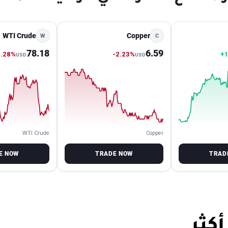
WTI Crude
Copper
W
C
78.18
6.59
1.28%
-2.23%
+
USD
USD
WTI Crude
Copper
E NOW
TRADE NOW
TRAD
كثر