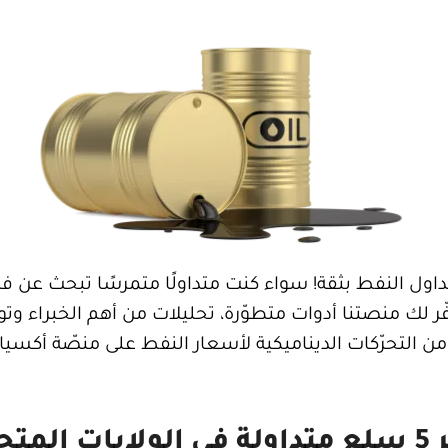
داول النفط بثقة! سواء كنت متداولًا متمرسًا تبحث عن فرص
ر لك منصتنا أدوات متطوّرة، تحليلات من أهم الخبراء وت
 من التحرّكات الديناميكية لأسعار النفط على منصّة أكسيا ا
ايات المتحدة