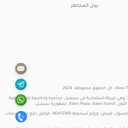
بيان المخاطر
) مشغل بواسطة شركة Smarttool Trading SC Limited، وهي شركة استثمارية في سيشل، مرخّصة وخاضعة لتنظيم هيئة
تعمل شركة Marketvalley Limited، وعنوانها المسجل: 198 شارع Archiepiskopou Makariou Avenue III، الطابق الأول، مكتب 13، 3030، ليماسول، قبرص، ورقم تسجيلها HE415749، كوكيل دفع يقدّم خدمات