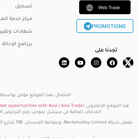
تسجيل
مركز خدمة العم
PROMOTIONS
شهادات وتقيي
برنامج الإحالة
تجدنا على
الاتصال بهذا الموقع مؤمن بواسطة بروتوكول المقابس الآمنة SSL. حقوق النشر 
هذا الموقع الإلكتروني (
ket opportunities with Axia | Axia Trade
الخدمات المالية في سيشل بموجب رقم الترخيص SD034. يقع مقر شركة Smarttool Trading SC Limited في F20، الطابق الأول، Eden Plaza، Eden Island، جمهورية سيشل.