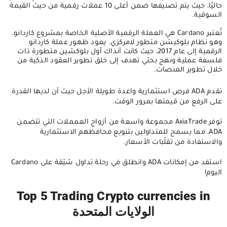
حاليًا، حيث يتم تصنيفها ضمن أعلى 10 عملات رقمية من حيث القيمة
السوقية.
تُعتبر Cardano هي العملة الرقمية الأصلية الخاصة بمشروع كاردانو،
وهو نظام بلوكيشن متطور لامركزي. يعود ظهور عملة كاردانو
الرقمية إلى عام 2017، حيث كانت آنذاك أول بلوكشين متطورة ذات
فلسفة عملية ونهج بحثي تهدف إلى خلق تطوير العقود الذكية من
خلال تطوير المنصات.
تقدم ADA فرص استثمارية واعدة طويلة الأجل حيث أن لديها القدرة
على الرفع من قيمتها بمرور الوقت.
توفر AxiaTrade مجموعة واسعة من أزواج العمملات التي تتضمن
ADA، مما يسمح للمتداولين بتنويع محافظهم الاستثمارية
والاستفادة من تقلّبات الأسعار.
استفد من إمكانات ADA وانطلق في رحلة تداول شيّقة على Cardano
اليوم!
Top 5 Trading Crypto currencies in
الولايات المتحدة