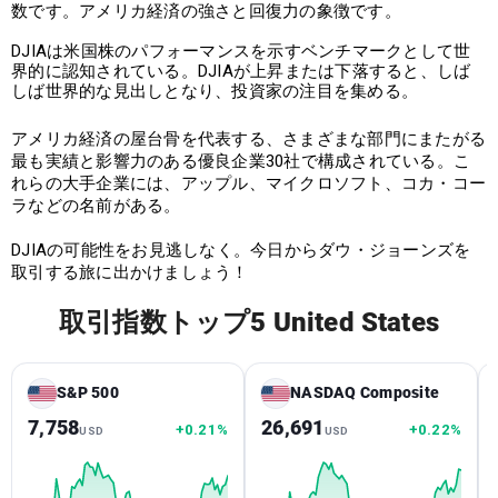
数です。アメリカ経済の強さと回復力の象徴です。
DJIAは米国株のパフォーマンスを示すベンチマークとして世
界的に認知されている。DJIAが上昇または下落すると、しば
しば世界的な見出しとなり、投資家の注目を集める。
アメリカ経済の屋台骨を代表する、さまざまな部門にまたがる
最も実績と影響力のある優良企業30社で構成されている。こ
れらの大手企業には、アップル、マイクロソフト、コカ・コー
ラなどの名前がある。
DJIAの可能性をお見逃しなく。今日からダウ・ジョーンズを
取引する旅に出かけましょう！
取引指数トップ5 United States
S&P 500
NASDAQ Composite
7,758
26,691
+0.21%
+0.22%
USD
USD